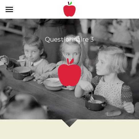
Bienvenue !
👨‍🍳
Questionnaire 3
Préambule
Les enjeux
Le projet
Public
Pilotage
Prévisions
Questionnaires