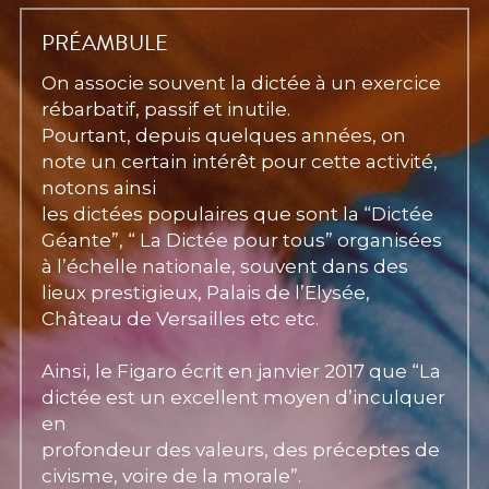
PRÉAMBULE
On associe souvent la dictée à un exercice 
rébarbatif, passif et inutile.
Pourtant, depuis quelques années, on 
note un certain intérêt pour cette activité, 
notons ainsi
les dictées populaires que sont la “Dictée 
Géante”, “ La Dictée pour tous” organisées 
à l’échelle nationale, souvent dans des 
lieux prestigieux, Palais de l’Elysée, 
Château de Versailles etc etc.
Ainsi, le Figaro écrit en janvier 2017 que “La 
dictée est un excellent moyen d’inculquer 
en
profondeur des valeurs, des préceptes de 
civisme, voire de la morale”.