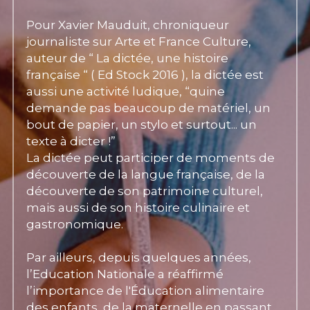
Pour Xavier Mauduit, chroniqueur 
journaliste sur Arte et France Culture, 
auteur de “ La dictée, une histoire 
française “ ( Ed Stock 2016 ), la dictée est 
aussi une activité ludique, “quine 
demande pas beaucoup de matériel, un 
bout de papier, un stylo et surtout... un 
texte à dicter !”
La dictée peut participer de moments de 
découverte de la langue française, de la 
découverte de son patrimoine culturel, 
mais aussi de son histoire culinaire et 
gastronomique.
Par ailleurs, depuis quelques années, 
l’Education Nationale a réaffirmé 
l’importance de l'Éducation alimentaire 
des enfants, de la maternelle en passant 