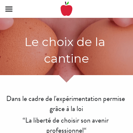
Bienvenue !
👨‍🍳
Le choix de la 
Préambule
cantine
Les enjeux
Le projet
Public
Dans le cadre de l'expérimentation permise 
Pilotage
grâce à la loi
Prévisions
“La liberté de choisir son avenir 
professionnel“
Questionnaires