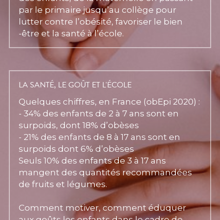
par le primaire jusqu’au collège pour 
lutter contre l’obésité, favoriser le bien 
-être et la santé à l’école.
LA SANTÉ, LE GOÛT ET L'ÉCOLE
Quelques chiffres, en France (obEpi 2020) :
- 34% des enfants de 2 à 7 ans sont en 
surpoids, dont 18% d’obèses
- 21% des enfants de 8 à 17 ans sont en 
surpoids dont 6% d’obèses
Seuls 10% des enfants de 3 à 17 ans 
mangent des quantités recommandées 
de fruits et légumes.
Comment motiver, comment éduquer 
aux goûts les enfants dans le cadre de 