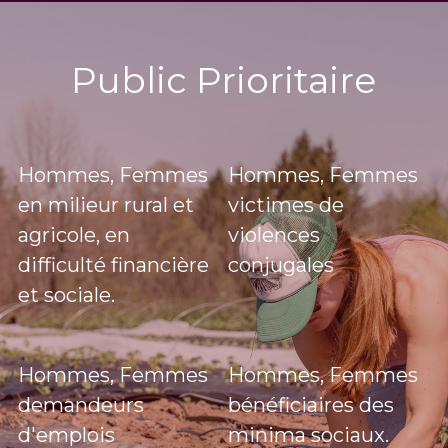
Public Prioritaire
Hommes, Femmes 
Hommes, Femmes 
en milieur rural et 
victimes de 
agricole, en 
violences 
difficulté financière 
conjugales
et sociale.
Hommes, Femmes 
Hommes, Femmes 
demandeurs 
bénéficiaires des 
d'emplois
minima sociaux. 