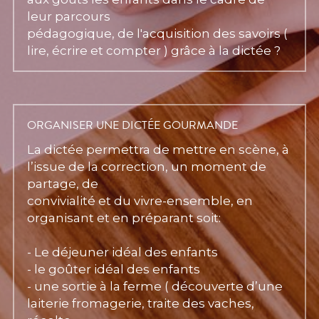
leur parcours
pédagogique, de l'acquisition des savoirs ( 
lire, écrire et compter ) grâce à la dictée ?
ORGANISER UNE DICTÉE GOURMANDE
La dictée permettra de mettre en scène, à 
l’issue de la correction, un moment de 
partage, de
convivialité et du vivre-ensemble, en 
organisant et en préparant soit:
- Le déjeuner idéal des enfants
- le goûter idéal des enfants
- une sortie à la ferme ( découverte d’une 
laiterie fromagerie, traite des vaches, 