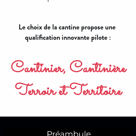
Contactez-nous
Le choix de la cantine propose une 
La dictée...
qualification innovante pilote :